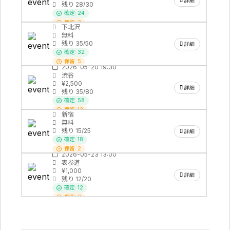
詳細
残り 28/30
ZINE＆アートブックマーケット
無料
確定: 24
2026-05-18 11:00
保留: 3
下北沢
欠席: 2
無料
待機: 0
残り 35/50
詳細
ELECTRONIC MUSIC SESSION
確定: 32
有料
保留: 5
2026-05-20 19:30
欠席: 4
渋谷
待機: 2
¥2,500
詳細
残り 35/80
STREET PHOTO WALK
無料
確定: 58
2026-05-22 14:00
保留: 12
新宿
欠席: 6
無料
待機: 4
残り 15/25
詳細
MODERN ARCHITECTURE TOUR
確定: 18
有料
保留: 2
2026-05-23 13:00
欠席: 1
表参道
待機: 0
¥1,000
詳細
残り 12/20
確定: 12
保留: 3
欠席: 1
待機: 0